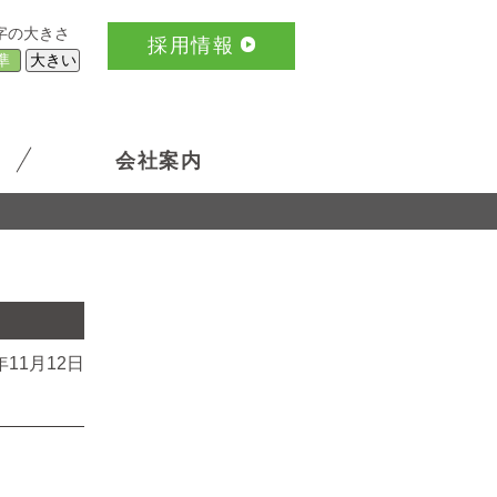
字の大きさ
採用情報
準
大きい
会社案内
年11月12日