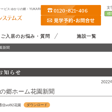
文
ビス ゆかりの郷・YUKARI
標
ご入居のお悩み・質問
施設一覧
園新聞
お知らせ
2022
の郷ホーム花園新聞
信vol92花園
ダウンロード